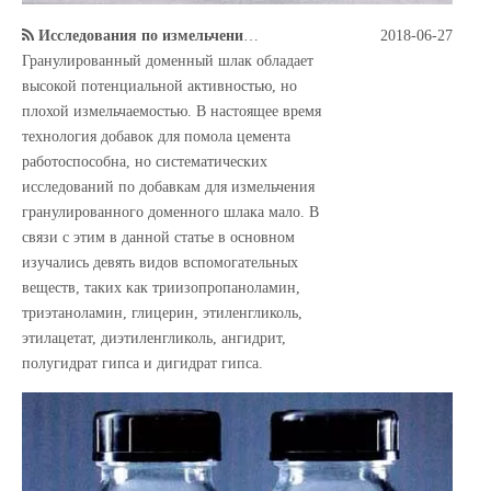
Исследования по измельчению шлака
2018-06-27
Гранулированный доменный шлак обладает
высокой потенциальной активностью, но
плохой измельчаемостью. В настоящее время
технология добавок для помола цемента
работоспособна, но систематических
исследований по добавкам для измельчения
гранулированного доменного шлака мало. В
связи с этим в данной статье в основном
изучались девять видов вспомогательных
веществ, таких как триизопропаноламин,
триэтаноламин, глицерин, этиленгликоль,
этилацетат, диэтиленгликоль, ангидрит,
полугидрат гипса и дигидрат гипса.