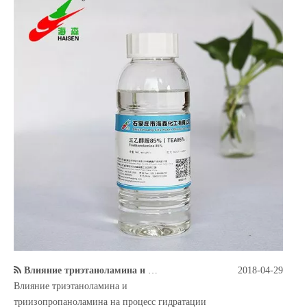
Влияние триэтаноламина и триизопропаноламина на процесс гидратации шлакового цемента
2018-04-29
Влияние триэтаноламина и
триизопропаноламина на процесс гидратации