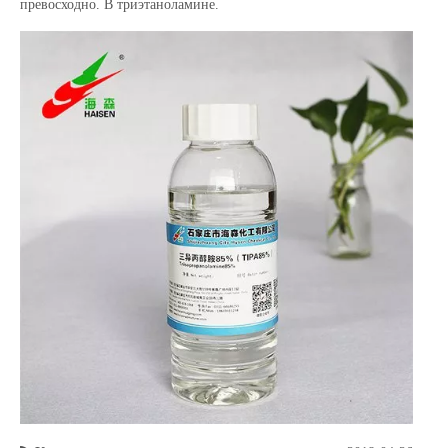
превосходно. В триэтаноламине.