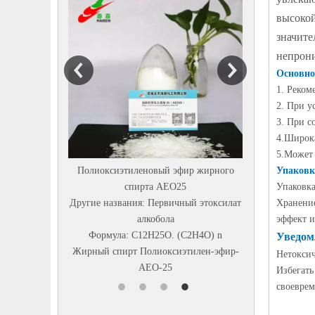
высокой
значите
непрони
Основно
1. Реком
2. При у
3. При с
4.
Широка
5.
Может 
Полиоксиэтиленовый эфир жирного
Диэтанолизопропанолами
Упаковк
спирта AEO25
Химическое название ： N, N
Упаковка
Другие названия: Первичный этоксилат
HYDROXYETHYL)
Хранение
алкобола
ИЗОПРОПАНОЛАМИНДругое 
эффект и
Формула: C12H25O. (C2H4O) n
： Диэтанолизопропанолами
Уведом
Жирный спирт Полиоксиэтилен-эфир-
DEIPA85%...
Нетоксич
AEO-25
Избегать
своеврем