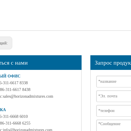
щий:
ться с нами
Запрос продук
ЫЙ ОФИС
86-311-6617 8338
 86-311-6617 8438
с:
sales@horizonadmixtures.com
КА
86-311-6668 6010
 86-311-6668 6255
с:
info@horizonadmixtures.com