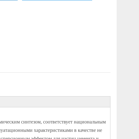
мическим синтезом, соответствует национальным
луатационными характеристиками в качестве не
исперсионным эффектом для частиц цемента и