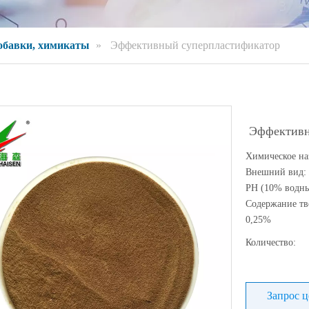
обавки, химикаты
»
Эффективный суперпластификатор
Эффективн
Химическое н
Внешний вид:
PH (10% водны
Содержание тв
0,25%
Количество:
Запрос 