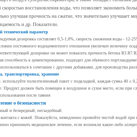
 скоростью восстановления воды, что позволяет экономить больш
льно улучшая прочность на сжатие, что значительно улучшает мо
цаемость и др. Показатели.
й технический параметр
ендуемая дозировка составляет 0,5-1,0%, скорость снижения воды - 12-25
словии постоянного водоцементного отношения увеличьте величину осадк
оответствующей дозировке он может повысить прочность бетона R3.R7.R
я способность к цементированию, подходит для обычного портландцемен
использоваться в сочетании с другими добавками, для производства раз
н 85%
а, транспортировка, хранение
-BIS (2-
: используйте полиэтиленовый пакет с подкладкой, каждая сумка 40 ± 0,
: Продукт должен быть помещен в воздушное и сухое место, если при с
название
спользования после таяния
н 85% /
ление о безопасности
ный и безвредный, несъедобный.
 контакта с кожей. Пожалуйста, немедленно промойте чистой водой при п
енно принимать медицинское лечение, если возникли какие-либо аллерг