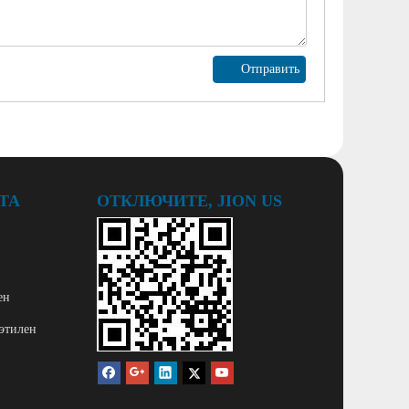
Отправить
ТА
ОТКЛЮЧИТЕ, JION US
ен
этилен