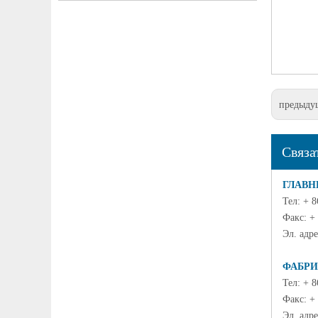
предыду
Связа
ГЛАВН
Тел: + 
Факс: +
Эл. адре
ФАБРИ
Тел: + 
Факс: +
Эл. адре