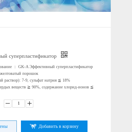
ый суперпластификатор
азвание ： GK-A Эффективный суперпластификатор
 желтоватый порошок
й раствор): 7-9, сульфат натрия ≦ 18%
ердых веществ ≧ 90%, содержание хлорид-ионов ≦
цены
Добавить в корзину