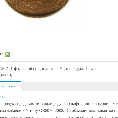
 с:
GK-A Эффективный суперпласти
Марка продукта:
Haisen
фикатор
ие товара
ие:
продукт представляет собой редуктор нафталиновой серии с хи
там добавок к бетону GB8076-2008. Он обладает высокими эксп
щего воздух суперпластификатора, а также обладает сильным д