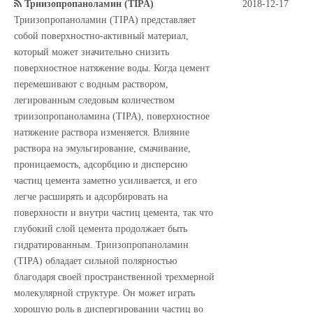
Триизопропаноламин (TIPA)
2018-12-17
Триизопропаноламин (TIPA) представляет
собой поверхностно-активный материал,
который может значительно снизить
поверхностное натяжение воды. Когда цемент
перемешивают с водным раствором,
легированным следовым количеством
триизопропаноламина (TIPA), поверхностное
натяжение раствора изменяется. Влияние
раствора на эмульгирование, смачивание,
проницаемость, адсорбцию и дисперсию
частиц цемента заметно усиливается, и его
легче расширять и адсорбировать на
поверхности и внутри частиц цемента, так что
глубокий слой цемента продолжает быть
гидратированным. Триизопропаноламин
(TIPA) обладает сильной полярностью
благодаря своей пространственной трехмерной
молекулярной структуре. Он может играть
хорошую роль в диспергировании частиц во