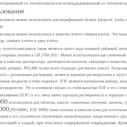
нсированный из этиленгликоля или полиаддедированный из этиленокси
ьзование
нгликоль можно использовать для модификации белков лекарств, чтобы з
а.
гликоль можно использовать в качестве агента слияния клеток. Это выз
дь, сливают клетки в одну клетку.
, полиэтиленгликоль также является своего рода пищевой добавкой, ко
Дозировка указана в GB 2760-2011. Может использоваться как съемочный
н в качестве диспергатора, растворителя-носителя, связующего вещества
ской добавки. PEG400 лучше всего подходит для мягких капсул. Посколь
сть с различными растворами, является хорошим растворителем и загуст
льные жидкости и тому подобное. ПЭГ является материалом выбора, когда
ингредиентов. Это в основном связано со стабильностью ПЭГ и его слож
екулярным (ПЭГ) и его смесь имеет хорошую растворимость и хорошую с
000
используются для таблеток, капсул, пленочных оболочек, пилюль,
000,
,
PEG6000
ПЭГ 8000
) очень полезен в качестве клея для изготовл
ания и его способности увеличивать высвобождение лекарственного сред
блестящей и гладкой, при этом менее подверженной повреждениям. Кром