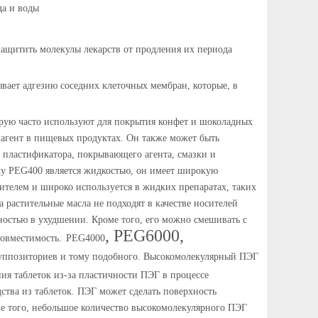
да и воды
ащитить молекулы лекарств от продления их периода
ывает адгезию соседних клеточных мембран, которые, в
торую часто используют для покрытия конфет и шоколадных
 агент в пищевых продуктах. Он также может быть
, пластификатора, покрывающего агента, смазки и
ку PEG400 является жидкостью, он имеет широкую
ителем и широко используется в жидких препаратах, таких
 растительные масла не подходят в качестве носителей
ностью в ухудшении. Кроме того, его можно смешивать с
, PEG6000,
овместимость.
PEG4000
 суппозиториев и тому подобного. Высокомолекулярный ПЭГ
ения таблеток из-за пластичности ПЭГ в процессе
ства из таблеток. ПЭГ может сделать поверхность
е того, небольшое количество высокомолекулярного ПЭГ