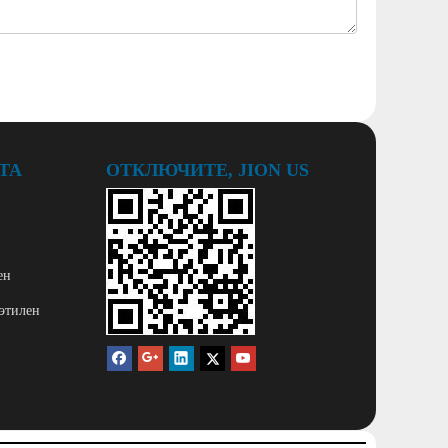
ТА
ОТКЛЮЧИТЕ, JION US
ен
этилен