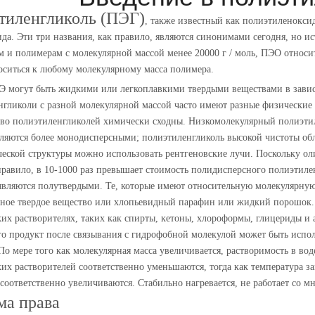
тиленгликоль (ПЭГ)
, также известный как полиэтиленокси
да. Эти три названия, как правило, являются синонимами сегодня, но и
м и полимерам с молекулярной массой менее 20000 г / моль, ПЭО относи
оситься к любому молекулярному масса полимера.
 могут быть жидкими или легкоплавкими твердыми веществами в завис
гликоли с разной молекулярной массой часто имеют разные физические 
во полиэтиленгликолей химически сходны. Низкомолекулярный полиэтил
вляются более монодисперсными; полиэтиленгликоль высокой чистоты обл
ческой структуры можно использовать рентгеновские лучи. Поскольку ол
правило, в 10-1000 раз превышает стоимость полидисперсного полиэтиле
являются полутвердыми. Те, которые имеют относительную молекулярную 
зное твердое вещество или хлопьевидный парафин или жидкий порошок.
их растворителях, таких как спирты, кетоны, хлороформы, глицериды и 
Его продукт после связывания с гидрофобной молекулой может быть испо
По мере того как молекулярная масса увеличивается, растворимость в во
их растворителей соответственно уменьшаются, тогда как температура з
 соответственно увеличиваются. Стабильно нагревается, не работает со
ма права