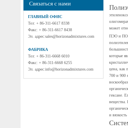
Связаться с нами
Полиэ
этиленокси
ГЛАВНЫЙ ОФИС
олигомера
Тел: + 86-311-6617 8338
может отн
Факс: + 86-311-6617 8438
ПЭО и ПОЭ
Эл. адрес:
sales@horizonadmixtures.com
полиэтилен
большинст
ФАБРИКА
которые я
Тел: + 86-311-6668 6010
кристалли
Факс: + 86-311-6668 6255
цена, как 
Эл. адрес:
info@horizonadmixtures.com
700 и 900 
воскообра
органическ
гексане. 
вещества. 
органическ
и вязкость
Систе