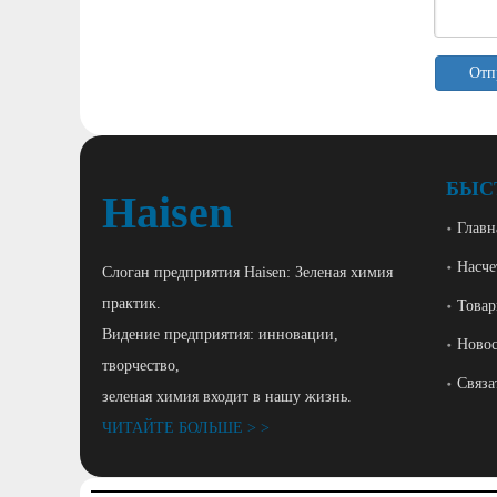
Отп
БЫС
Haisen
Главн
Насче
Слоган предприятия Haisen: Зеленая химия
практик.
Това
Видение предприятия: инновации,
Ново
творчество,
Связа
зеленая химия входит в нашу жизнь.
ЧИТАЙТЕ БОЛЬШЕ > >