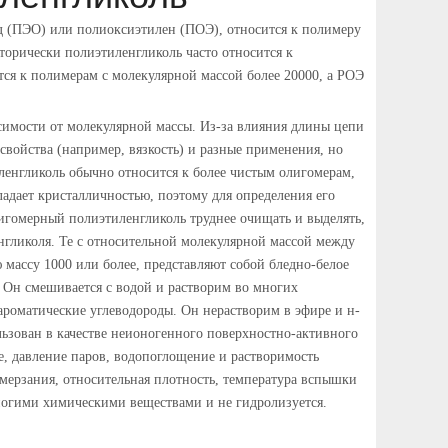
д (ПЭО) или полиоксиэтилен (ПОЭ), относится к полимеру
сторически полиэтиленгликоль часто относится к
тся к полимерам с молекулярной массой более 20000, а РОЭ
имости от молекулярной массы. Из-за влияния длины цепи
свойства (например, вязкость) и разные применения, но
енгликоль обычно относится к более чистым олигомерам,
адает кристалличностью, поэтому для определения его
игомерный полиэтиленгликоль труднее очищать и выделять,
нгликоля. Те с относительной молекулярной массой между
массу 1000 или более, представляют собой бледно-белое
 Он смешивается с водой и растворим во многих
ароматические углеводороды. Он нерастворим в эфире и н-
льзован в качестве неионогенного поверхностно-активного
де, давление паров, водопоглощение и растворимость
амерзания, относительная плотность, температура вспышки
 многими химическими веществами и не гидролизуется.