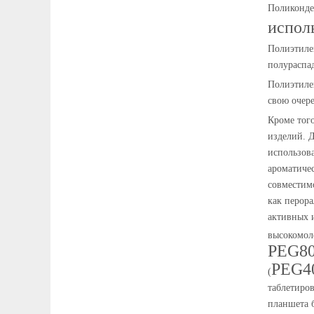
Поликонде
испол
Полиэтиле
полураспад
Полиэтилен
свою очере
Кроме того
изделий. 
использова
ароматиче
совместимо
как перора
активных 
высокомол
PEG8
PEG4
(
таблетиров
планшета 