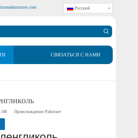
rizonadmixtures.com
Pусский
ТИ
СВЯЗАТЬСЯ С НАМИ
енгликоль
1-08 Происхождение:
Работает
иленгликоль