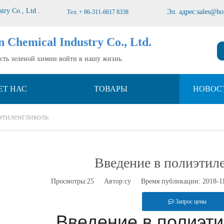
stry Co., Ltd
.
Эл. адрес:
sales@ho
Тел: + 86-311-6617 8338
n Chemical Industry Co., Ltd.
усть зеленой химии войти в нашу жизнь.
ЕТ НАС
ТОВАРЫ
НОВОС
этиленгликоль
Введение в полиэтил
Просмотры:
25
Автор:су Время публикации: 2018-1
Запрос цены
Введение в полиэт