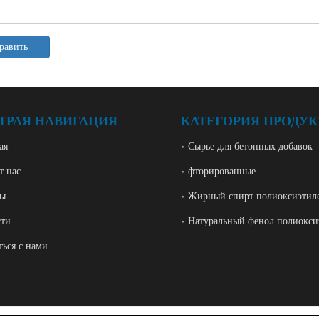
равить
ТРАЯ НАВИГАЦИЯ
КАТЕГОРИЯ ПРОДУК
ая
Сырье для бетонных добавок
т нас
фторированные
ры
Жирный спирт полиоксиэтил
сти
Натуральный фенол полиокси
ться с нами