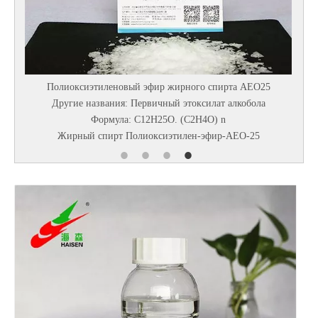
Полиоксиэтиленовый эфир жирного спирта AEO25
АВ
Другие названия: Первичный этоксилат алкобола
Формула: C12H25O. (C2H4O) n
Жирный спирт Полиоксиэтилен-эфир-AEO-25