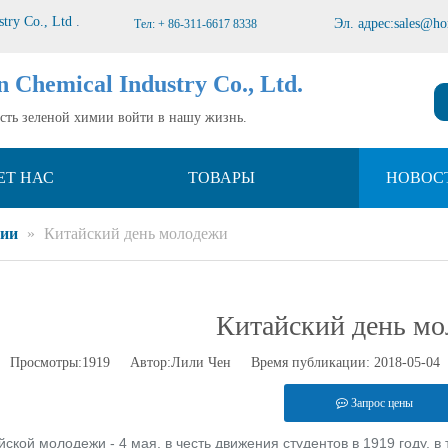
stry Co., Ltd
.
Эл. адрес:
sales@ho
Тел: + 86-311-6617 8338
n Chemical Industry Co., Ltd.
усть зеленой химии войти в нашу жизнь.
ЕТ НАС
ТОВАРЫ
НОВОС
нии
»
Китайский день молодежи
Китайский день м
Просмотры:
1919
Автор:Лили Чен Время публикации: 2018-05-04
Запрос цены
йской молодежи - 4 мая, в честь движения студентов в 1919 году, 