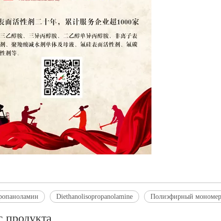
ропаноламин
Diethanolisopropanolamine
Полиэфирный мономе
с продукта