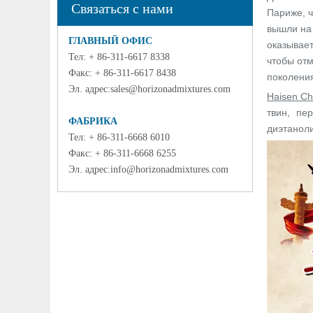
Связаться с нами
Париже, ч
вышли на 
ГЛАВНЫЙ ОФИС
оказывает
Тел: + 86-311-6617 8338
чтобы отм
Факс: + 86-311-6617 8438
поколения
Эл. адрес:
sales@horizonadmixtures.com
Haisen Ch
твин, пе
ФАБРИКА
диэтаноли
Тел: + 86-311-6668 6010
Факс: + 86-311-6668 6255
Эл. адрес:
info@horizonadmixtures.com