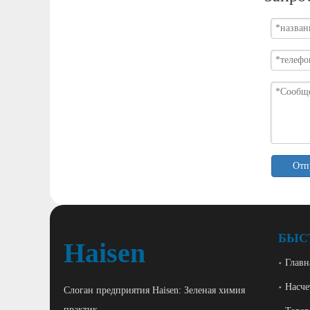
Отп
БЫС
Haisen
Главн
Насче
Слоган предприятия Haisen: Зеленая химия
практик.