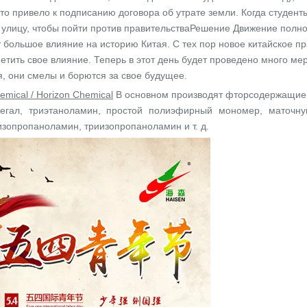
то привело к подписанию договора об утрате земли. Когда студент
улицу, чтобы пойти против правительства
Решение Движение полно
 большое влияние на историю Китая. С тех пор новое китайское п
етить свое влияние. Теперь в этот день будет проведено много м
, они смелы и борются за свое будущее.
emical / Horizon Chemical
В основном производят фторсодержащие 
регал, триэтаноламин, простой полиэфирный мономер, маточну
зопропаноламин, триизопропаноламин и т. д.