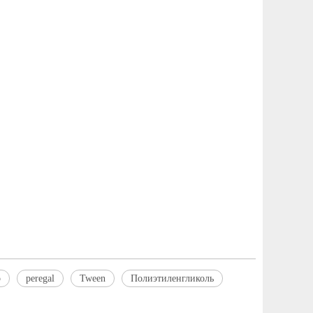
р
peregal
Tween
Полиэтиленгликоль