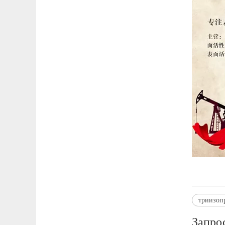
триизоп
Запро