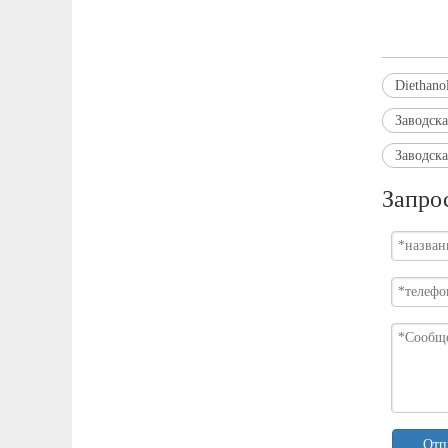
Diethano
Заводска
Заводск
Запро
Отп