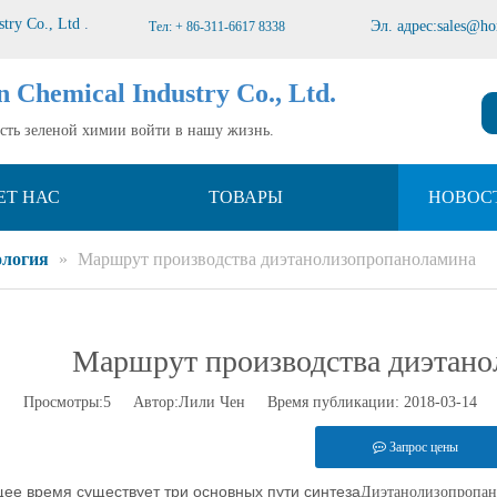
stry Co., Ltd
.
Эл. адрес:
sales@ho
Тел: + 86-311-6617 8338
n Chemical Industry Co., Ltd.
усть зеленой химии войти в нашу жизнь.
ЕТ НАС
ТОВАРЫ
НОВОС
ология
»
Маршрут производства диэтанолизопропаноламина
Маршрут производства диэтан
Просмотры:
5
Автор:Лили Чен Время публикации: 2018-03-14 
Запрос цены
ее время существует три основных пути синтеза
Диэтанолизопропан