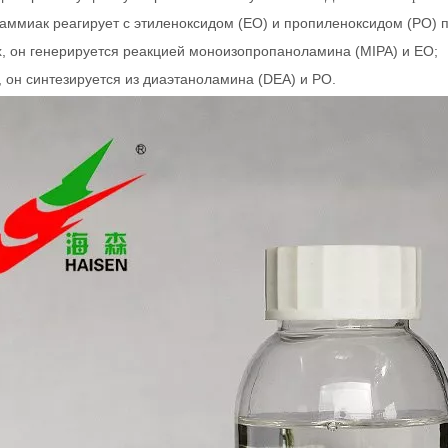
ммиак реагирует с этиленоксидом (EO) и пропиленоксидом (PO) п
, он генерируется реакцией моноизопропаноламина (MIPA) и EO;
, он синтезируется из диаэтаноламина (DEA) и PO.