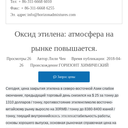
Тел: + 86-311-6668 6010
Факс: + 86-311-6668 6255
Эл. адрес:
info@horizonadmixtures.com
Оксид этилена: атмосфера на
рынке повышается.
Просмотры:
26
Автор:Лили Чен Время публикации: 2018-04-
26 Происхождение:
ГОРИЗОНТ ХИМИЧЕСКИЙ
Запрос цены
Сегодня, цена закрытия этилена в северо-восточной Азии слабое
окончание, предыдущий торговый день снизился на $ 25 за тонну до
1310 долларов / тонну, противостояние этиленгликолю восточно-
китайскому рынку выросло на 30RMB / тонну до 8380-8400 юаней /
окись этилена
тонну, текущий внутренний
стабильность работы,
основы хорошего выпуска, основная рыночная справочная цена на