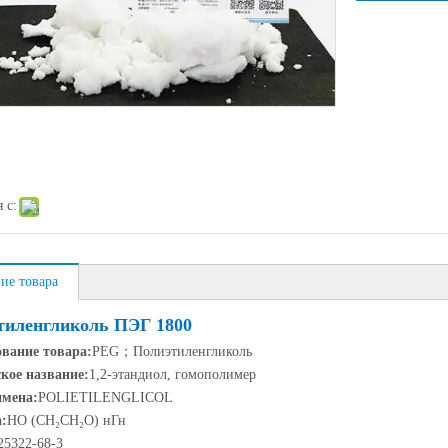
 с:
ие товара
тиленгликоль ПЭГ 1800
вание товара
:
PEG
；
Полиэтиленгликоль
кое название
:
1,2-этандиол, гомополимер
имена
:
POLIETILENGLICOL
а
:
HO (CH₂CH₂O) нГн
зопропаноламин 85%
25322-68-3