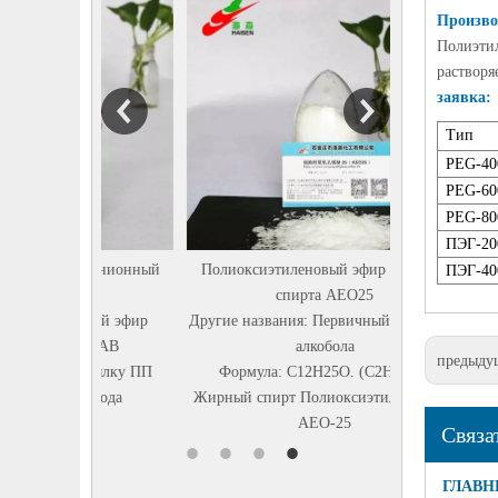
Химическое н
Произво
HY
Полиэтил
ИЗОПРОПАНОЛ
растворя
： Диэтанол
заявка
:
Тип
PEG-40
PEG-60
PEG-80
ПЭГ-20
д Анионный
Полиоксиэтиленовый эфир жирного
ПЭГ-40
спирта AEO25
тный эфир
Другие названия: Первичный этоксилат
й ПАВ
алкобола
предыду
 бутылку ПП
Формула: C12H25O. (C2H4O) n
а года
Жирный спирт Полиоксиэтилен-эфир-
AEO-25
Связа
ГЛАВН