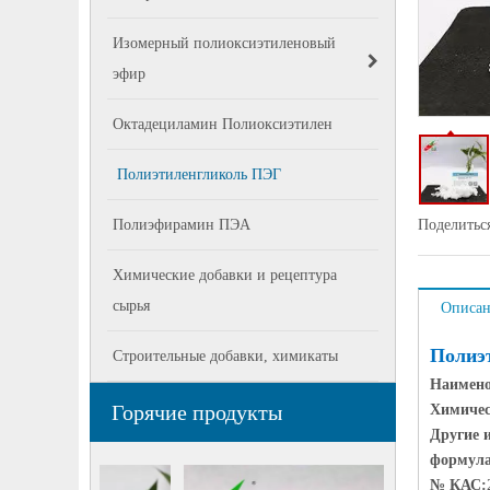
Изомерный полиоксиэтиленовый
эфир
Октадециламин Полиоксиэтилен
Полиэтиленгликоль ПЭГ
Полиэфирамин ПЭА
Поделиться
Химические добавки и рецептура
сырья
Описан
Полиэ
Строительные добавки, химикаты
Наимено
Горячие продукты
Химичес
Другие 
формул
Диэтаноли
№ КАС
: