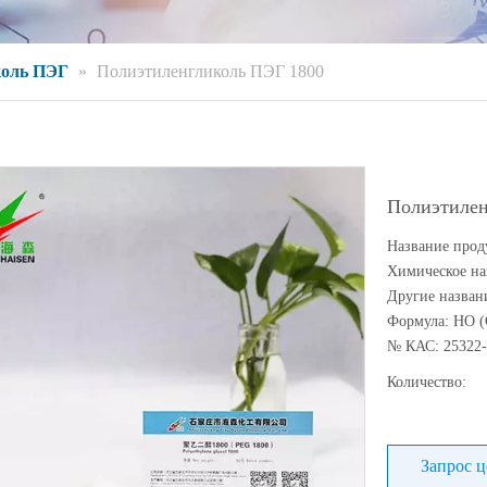
коль ПЭГ
»
Полиэтиленгликоль ПЭГ 1800
Полиэтилен
Название прод
Химическое на
Другие назван
Формула: HO 
№ КАС: 25322-
Количество:
Запрос 