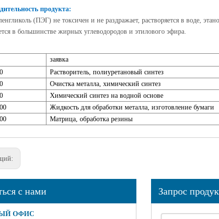
азвание ： N, N-BIS (2-
дительность продукта:
DROXYETHYL)
енгликоль (ПЭГ) не токсичен и не раздражает, растворяется в воде, этан
АМИНДругое название
ется в большинстве жирных углеводородов и этилового эфира.
изопропаноламин 85% /
DEIPA85%...
заявка
0
Растворитель, полиуретановый синтез
0
Очистка металла, химический синтез
0
Химический синтез на водной основе
00
Жидкость для обработки металла, изготовление бумаги
00
Матрица, обработка резины
щий:
ться с нами
Запрос продук
ЫЙ ОФИС