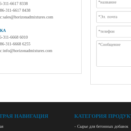
86-311-6617 8338
 86-311-6617 8438
с:
sales@horizonadmixtures.com
КА
86-311-6668 6010
 86-311-6668 6255
с:
info@horizonadmixtures.com
ТРАЯ НАВИГАЦИЯ
КАТЕГОРИЯ ПРОДУК
ая
Сырье для бетонных добавок