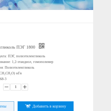
гликоль ПЭГ 1800
укта: ПЭГ, полиэтиленгликоль
звание: 1,2-этандиол, гомополимер
ия: Полиэтиленгликоль
(CH₂CH₂O) нГн
68-3
цены
Добавить в корзину