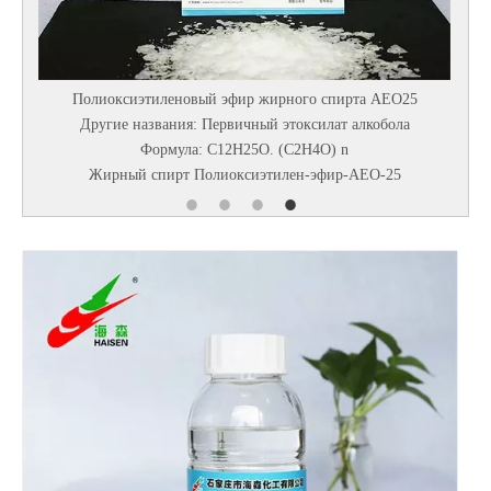
сиэтиленовый эфир жирного спирта AEO25
Диэтан
 названия: Первичный этоксилат алкобола
Химическое назван
Формула: C12H25O. (C2H4O) n
ИЗОПРОПАНО
ый спирт Полиоксиэтилен-эфир-AEO-25
Диэтанолизопр