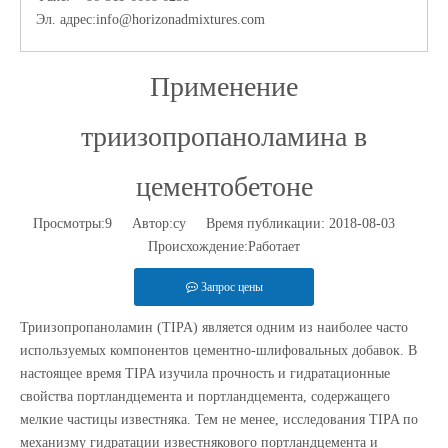
Эл. адрес:
info@horizonadmixtures.com
Применение
триизопропаноламина в
цементобетоне
Просмотры:
9
Автор:су Время публикации: 2018-08-03
Происхождение:
Работает
Запрос цены
Триизопропаноламин (TIPA) является одним из наиболее часто
используемых компонентов цементно-шлифовальных добавок. В
настоящее время TIPA изучила прочность и гидратационные
свойства портландцемента и портландцемента, содержащего
мелкие частицы известняка. Тем не менее, исследования TIPA по
механизму гидратации известнякового портландцемента и