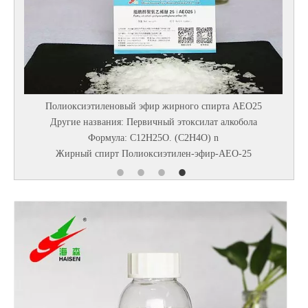
 эфир жирного спирта AEO25
Диэтанолизопропано
ервичный этоксилат алкобола
Химическое название ： N, N-B
12H25O. (C2H4O) n
ИЗОПРОПАНОЛАМИНДруго
иоксиэтилен-эфир-AEO-25
Диэтанолизопропаноламин 8