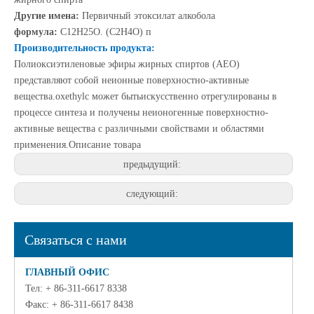
Другие имена:
Первичный этоксилат алкобола
формула
:
C12H25O. (C2H4O) п
Производительность продукта:
Полиоксиэтиленовые эфиры жирных спиртов (AEO)
представляют собой неионные поверхностно-активные
вещества.oxethyl
с может быть
искусственно
отрегулированы в
процессе синтеза и получены неионогенные поверхностно-
активные вещества с различными свойствами и областями
применения.
Описание товара
предыдущий:
следующий:
Связаться с нами
ГЛАВНЫЙ ОФИС
Тел: + 86-311-6617 8338
Факс: + 86-311-6617 8438