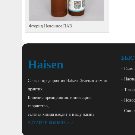
Фторид Неионное ПАВ
БЫС
Haisen
Главн
Насче
Слоган предприятия Haisen: Зеленая химия
практик.
Това
Видение предприятия: инновации,
Ново
творчество,
Связа
зеленая химия входит в нашу жизнь.
ЧИТАЙТЕ БОЛЬШЕ > >