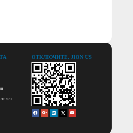
ТА
ОТКЛЮЧИТЕ, JION US
ен
этилен