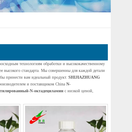
евосходным технологиям обработки и высококачественному
ее высокого стандарта. Мы совершенны для каждой детали
тобы принести вам идеальный продукт.
SHIJIAZHUANG
роизводителем и поставщиком China
N-
этилированный-N-октадециламин
с низкой ценой,