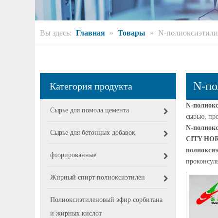
Вы здесь:
Главная
»
Товары
»
N-полиоксиэтил
N-по
Категория продукта
N-полиок
Сырье для помола цемента
сырью, пр
N-полиок
Сырье для бетонных добавок
CITY HO
полиокси
фторированные
проконсуль
Жирный спирт полиоксиэтилен
Полиоксиэтиленовый эфир сорбитана
и жирных кислот