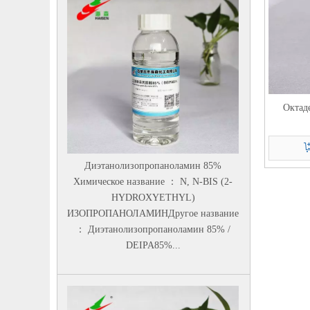
Октад
Диэтанолизопропаноламин 85%
Химическое название ： N, N-BIS (2-
HYDROXYETHYL)
ИЗОПРОПАНОЛАМИНДругое название
： Диэтанолизопропаноламин 85% /
DEIPA85%...