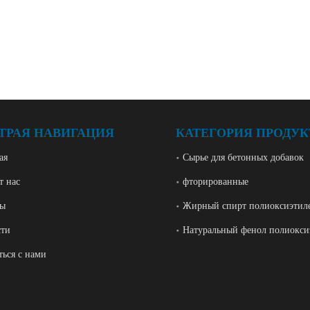
ТРАЯ НАВИГАЦИЯ
КАТЕГОРИЯ ПРОДУК
ая
Сырье для бетонных добавок
т нас
фторированные
ры
Жирный спирт полиоксиэтил
сти
Натуральный фенол полиокси
ться с нами