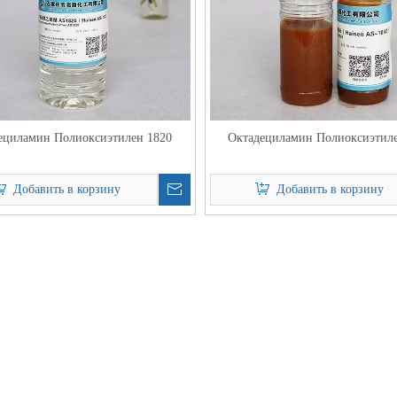
ециламин Полиоксиэтилен 1820
Октадециламин Полиоксиэтил
Добавить в корзину
Добавить в корзину