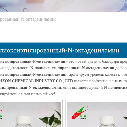
ированный-N-октадециламин
лиоксиэтилированный-N-октадециламин
сиэтилированный-N-октадециламин
- это новый дизайн, благодаря пр
оизводительность
N-полиоксиэтилированный-N-октадециламин
до бол
сиэтилированный-N-октадециламин
, гарантируем уровень качества, ч
RIZON CHEMICAL INDUSTRY CO., LTD
является профессиональным п
этилированный-N-октадециламин
, если вы ищете лучший
N-полиокси
тируйтесь с нами прямо сейчас!