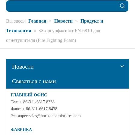
Вы здесь:
Главная
»
Новости
»
Продукт и
Технология
»
Фторсурфактант FN 6810 для
огнетушителя (Fire Fighting Foam)
Новости
Связаться с нами
ГЛАВНЫЙ ОФИС
Тел: + 86-311-6617 8338
Факс: + 86-311-6617 8438
Эл. адрес:
sales@horizonadmixtures.com
ФАБРИКА