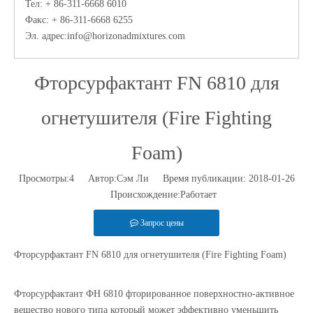
Тел: + 86-311-6668 6010
Факс: + 86-311-6668 6255
Эл. адрес:
info@horizonadmixtures.com
Фторсурфактант FN 6810 для
огнетушителя (Fire Fighting
Foam)
Просмотры:
4
Автор:Сэм Ли Время публикации: 2018-01-26
Происхождение:
Работает
Запрос цены
Фторсурфактант FN 6810 для огнетушителя (Fire Fighting Foam)
Фторсурфактант ФН 6810
фторированное поверхностно-активное
вещество нового типа
который может эффективно уменьшить