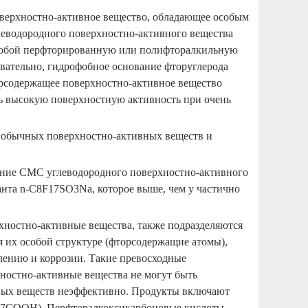
оверхностно-активное вещество, обладающее особым
глеводородного поверхностно-активного вещества
т собой перфторированную или полифторалкильную
довательно, гидрофобное основание фторуглерода
орсодержащее поверхностно-активное вещество
нь высокую поверхностную активность при очень
) обычных поверхностно-активных веществ и
чение CMC углеводородного поверхностно-активного
нта n-C8F17SO3Na, которое выше, чем у частично
хностно-активные вещества, также подразделяются
я их особой структуре (фторсодержащие атомы),
лению и коррозии. Такие превосходные
хностно-активные вещества не могут быть
ных веществ неэффективно. Продукты включают
7COOH). Перфторалкоксикарбоновые кислоты