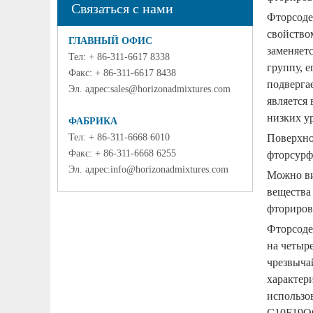
Связаться с нами
Фторсоде
свойство
ГЛАВНЫЙ ОФИС
заменяет
Тел: + 86-311-6617 8338
группу, 
Факс: + 86-311-6617 8438
подверга
Эл. адрес:
sales@horizonadmixtures.com
является
низких у
ФАБРИКА
Тел: + 86-311-6668 6010
Поверхно
Факс: + 86-311-6668 6255
фторсурф
Эл. адрес:
info@horizonadmixtures.com
Можно ви
вещества
фториров
Фторсоде
на четыр
чрезвыча
характер
использо
C10F19OC