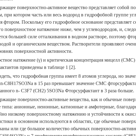
ржащее поверхностно-активное вещество представляет собой п
м, при котором часть или весь водород в гидрофобной группе у
ся фтором. Поскольку его гидрофобное основание представляе
его поверхностное натяжение ниже, чем у углеводородов, и, сле
ется большей силе отталкивания в водном растворе, поэтому фт
 водой и органическим веществом. Растворители проявляют оче
ровнях поверхностной активности.
стное натяжение (γ) и критическая концентрация мицелл (CMC
актантов приведены в таблице 1 [2].
деть, что гидрофобная группа имеет 8 атомов углерода, но зна
 n-C8H17SO3Na в 15 раз превышает значение CMC фторсурфакта
анного n- C3F7 (CH2) 5SO3Na Фторсурфактант в 3 раза больше.
ржащие поверхностно-активные вещества, как и обычные повер
е типа: анионные, неионные, катионные и амфотерные, благодар
йно низкому поверхностному натяжению и устойчивости к окис
истики в основном используются в областях, где обычные повер
ваны или где большое количество обычных поверхностно-актив
6H4SO3Na и 7-трифторметилперфтороктановую кислоту (C8F1