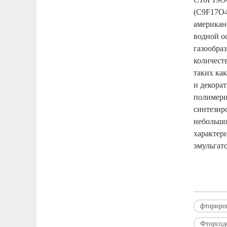
(C9F17O4
американ
водной о
газообра
количест
таких ка
и декора
полимери
синтезир
небольшо
характер
эмульгат
фториро
Фторсод