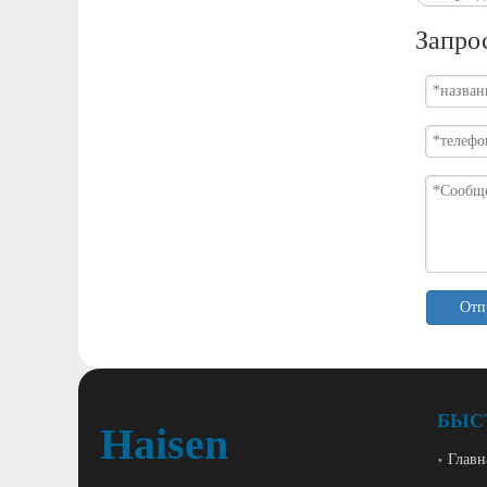
Запро
Отп
БЫС
Haisen
Главн