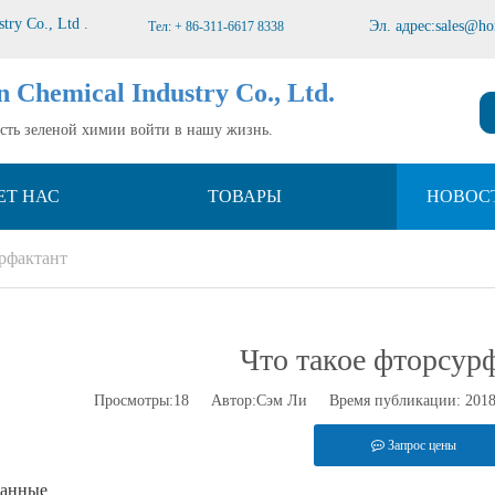
stry Co., Ltd
.
Эл. адрес:
sales@ho
Тел: + 86-311-6617 8338
n Chemical Industry Co., Ltd.
усть зеленой химии войти в нашу жизнь.
ЕТ НАС
ТОВАРЫ
НОВОС
урфактант
Что такое фторсур
Просмотры:
18
Автор:Сэм Ли Время публикации: 2018
Запрос цены
ванные