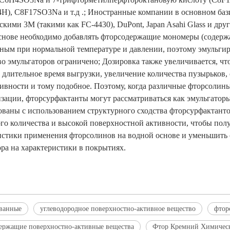
H), C8F17SO3Na и т.д .; Иностранные компании в основном баз
скими 3M (такими как FC-4430), DuPont, Japan Asahi Glass и др
снове необходимо добавлять фторсодержащие мономеры (содержа
зным при нормальной температуре и давлении, поэтому эмульгир
во эмульгаторов ограничено; Дозировка также увеличивается, чт
к длительное время выгрузки, увеличение количества пузырьков
тивности и тому подобное. Поэтому, когда различные фторсоли
зации, фторсурфактанты могут рассматриваться как эмульгаторы
ованы с использованием структурного сходства фторсурфактанто
го количества и высокой поверхностной активности, чтобы по
истики применения фторсолинов на водной основе и уменьшить 
ора на характеристики в покрытиях.
ванные
углеводородное поверхностно-активное вещество
фтор
ержащие поверхностно-активные вещества
Фтор Кремний Химичес